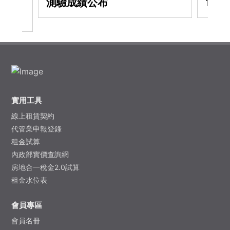
從業人
測驗成績公布
11
實用工具
線上租賃契約
代管業申報登錄
租金試算
內政部實價查詢網
房地合一稅金2.0試算
租金水位表
會員專區
會員名冊