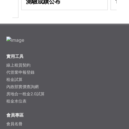
從業人
測驗成績公布
11
實用工具
線上租賃契約
代管業申報登錄
租金試算
內政部實價查詢網
房地合一稅金2.0試算
租金水位表
會員專區
會員名冊