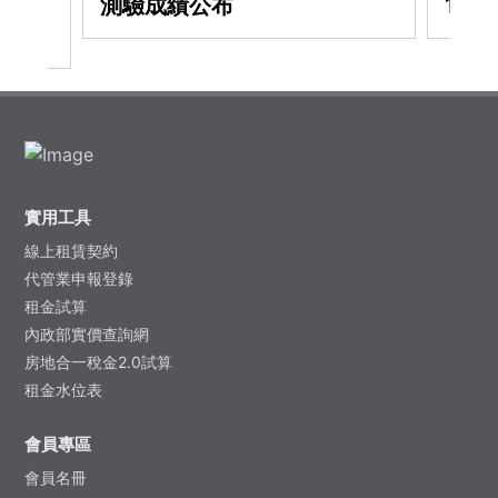
從業人
測驗成績公布
11
實用工具
線上租賃契約
代管業申報登錄
租金試算
內政部實價查詢網
房地合一稅金2.0試算
租金水位表
會員專區
會員名冊