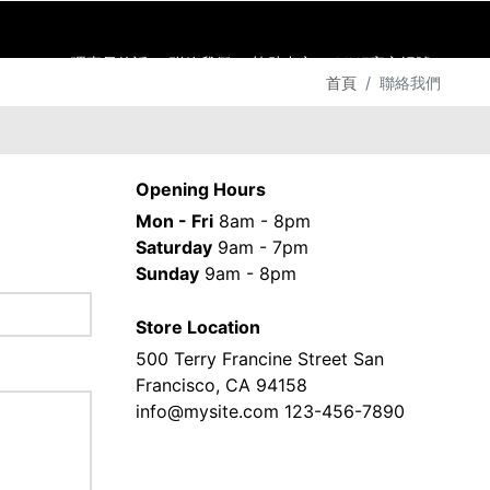
理事長的話
聯絡我們
協助中心
​LINE官方帳號
首頁
聯絡我們
Opening Hours
Mon - Fri
8am - 8pm
Saturday
9am - 7pm
Sunday
9am - 8pm
Store Location
500 Terry Francine Street San
Francisco, CA 94158
info@mysite.com 123-456-7890