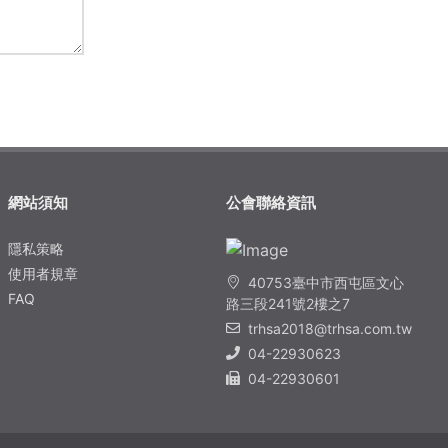
網站須知
公會聯絡資訊
隱私​策略
使用者規章
40753臺中市西屯區文心
FAQ
路三段241號2樓之7
trhsa2018@trhsa.com.tw
04-22930623
04-22930601