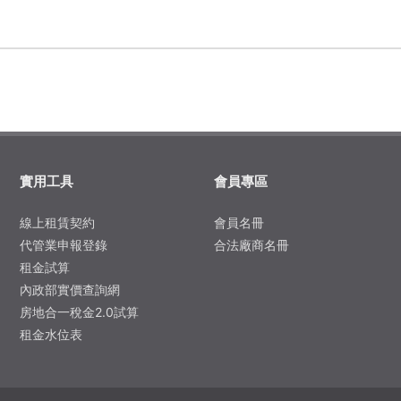
實用工具
會員專區
線上租賃契約
會員名冊
代管業申報登錄
合法廠商名冊
租金試算
內政部實價查詢網
房地合一稅金2.0試算
租金水位表