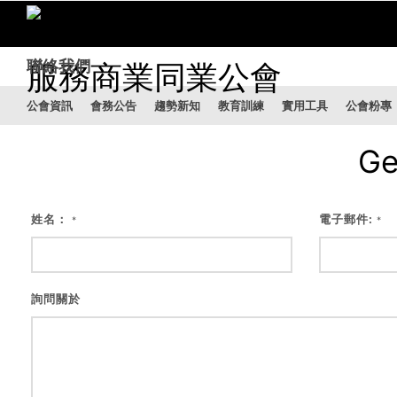
聯絡我們
公會資訊
會務公告
趨勢新知
教育訓練
實用工具
公會粉專
Ge
姓名：
電子郵件:
*
*
詢問關於